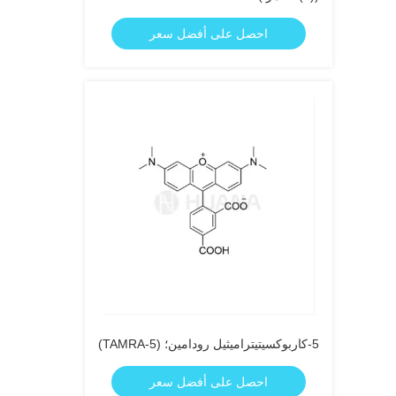
احصل على أفضل سعر
5-كاربوكسيتيتراميثيل رودامين؛ (5-TAMRA)
احصل على أفضل سعر