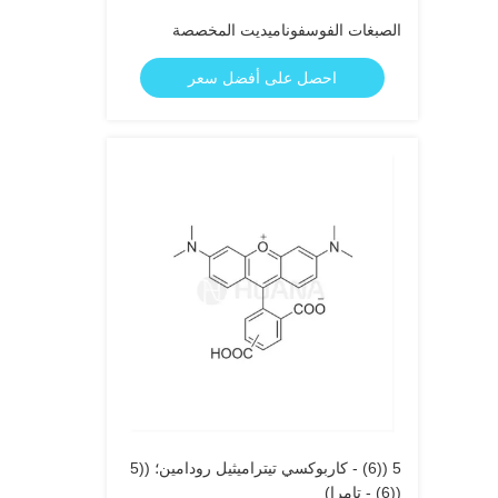
الصبغات الفوسفوناميديت المخصصة
احصل على أفضل سعر
5 ((6) - كاربوكسي تيتراميثيل رودامين؛ ((5
((6) - تامرا)