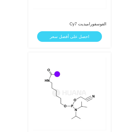
الفوسفوراميديت Cy7
احصل على أفضل سعر