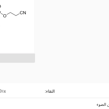
≥95.0٪
النقاء: