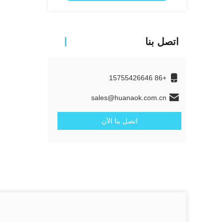
اتصل بنا
+86 15755426646
sales@huanaok.com.cn
اتصل بنا الآن