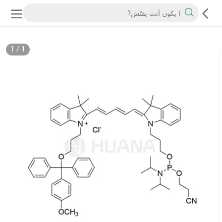
1
/
1