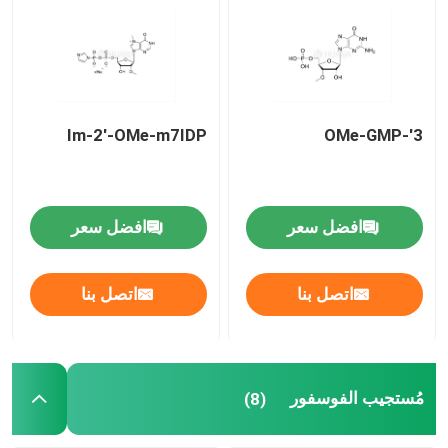
مادة الـ mRNA الخام
مُستجيب الفوسفور
Im-2'-OMe-m7IDP
3'-OMe-GMP
السكسينات
افضل سعر
افضل سعر
النيوكليوسيدات
اتصل بنا
اتصل بنا
التشخيص الجزيئي
الأصباغ الفلوريسنتية
مُستجيب الفوسفور
(8)
مُستجيبات توليف الأوليغو