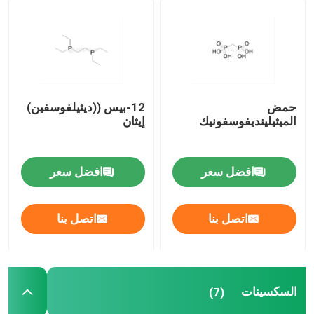
نظام التوصيل
خدمة الطلب
حمض
12-بيس ((ديثيلفوسفين)
الميثيلينديفوسفونيك
إيثان
افضل سعر
افضل سعر
اتصل بنا
اتصل بنا
السكسينات
(7)