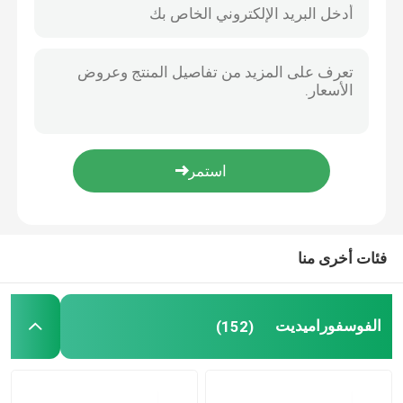
فئات أخرى منا
مسكن
الفوسفوراميديت
(152)
منتجات
أشرطة فيديو