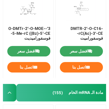
معلومات عنا
3'-O-DMTr-2'-O-MOE-
DMTR-2'-O-C16-
جولة في المعمل
5-Me-rC ((Bz)-5'-CE-
rC(Ac)-3'-CE-
فوسفوراميت
فوسفوراميديت
مراقبة الجودة
افضل سعر
افضل سعر
اتصل بنا
اتصل بنا
اتصل بنا
أخبار
حالات
مادة الـ mRNA الخام
(155)
الفوسفوراميديت