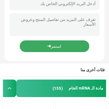
فئات أخرى منا
مسكن
مادة الـ mRNA الخام
(155)
منتجات
أشرطة فيديو