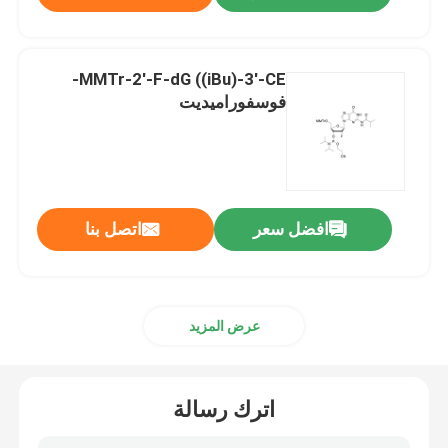
MMTr-2'-F-dG ((iBu)-3'-CE-
فوسفوراميديت
افضل سعر
اتصل بنا
عرض المزيد
اترك رسالة