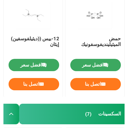
مادة الـ mRNA الخام
مُستجيب الفوسفور
حمض
12-بيس ((ديثيلفوسفين)
الميثيلينديفوسفونيك
إيثان
السكسينات
افضل سعر
افضل سعر
النيوكليوسيدات
اتصل بنا
اتصل بنا
التشخيص الجزيئي
الأصباغ الفلوريسنتية
السكسينات
(7)
مُستجيبات توليف الأوليغو