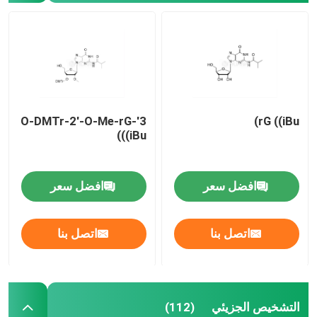
3'-O-DMTr-2'-O-Me-rG
rG ((iBu)
((iBu)
افضل سعر
افضل سعر
اتصل بنا
اتصل بنا
التشخيص الجزيئي
(112)