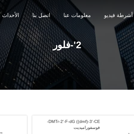
أشرطة فيديو
معلومات عنا
اتصل بنا
الأحداث
2'-فلور
DMTr-2'-F-dG ((dmf)-3'-CE-
فوسفوراميديت