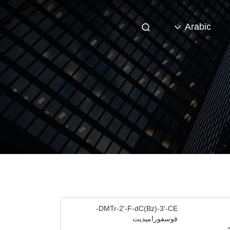
Arabic
DMTr-2'-F-dC(Bz)-3'-CE-
فوسفوراميديت