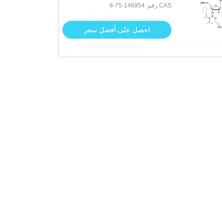
CAS رقم: 146954-75-8
فوسفوراميديت
احصل على أفضل سعر