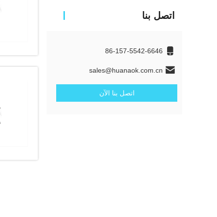
اتصل بنا
86-157-5542-6646
sales@huanaok.com.cn
اتصل بنا الآن