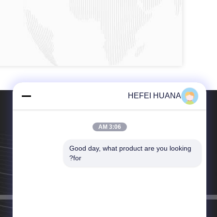
HEFEI HUANA
3:06 AM
Good day, what product are you looking 
الهاتف：86-157-5542-6646
for?
البريد الإلكتروني：sales@huanaok.com.cn