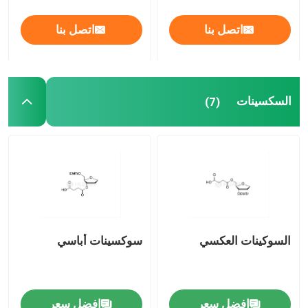
اتصل بنا
اتصل بنا
مادة الـ mRNA الخام
مُستجيب الفوسفور
السكسينات
(7)
السكسينات
النيوكليوسيدات
التشخيص الجزيئي
السوكينات العكسي
سوكسينات أباسي
الأصباغ الفلوريسنتية
مُستجيبات توليف الأوليغو
افضل سعر
افضل سعر