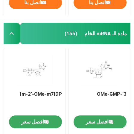
اتصل بنا
اتصل بنا
مادة الـ mRNA الخام
(155)
Im-2'-OMe-m7IDP
3'-OMe-GMP
مسكن
منتجات
افضل سعر
افضل سعر
أشرطة فيديو