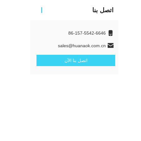
اتصل بنا
86-157-5542-6646
sales@huanaok.com.cn
اتصل بنا الآن