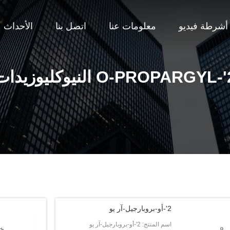
أشرطة فيديو
معلومات عنا
اتصل بنا
الأحداث
وكليوزيدات
2'-أو-بروبارجيل-آر يو
اسم المنتج: 2'-أو-بروبارجيل-آر يو