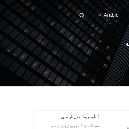
Arabic
2'-أو-بروبارجيل-آر سي
اسم المنتج: 2'-أو-بروبارجيل-آر سي