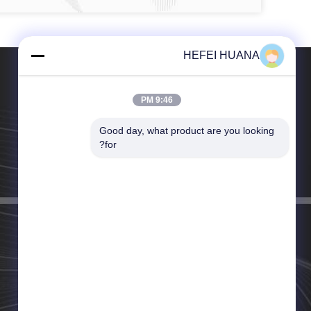
HEFEI HUANA
9:46 PM
Good day, what product are you looking 
الهاتف：86-157-5542-6646
for?
البريد الإلكتروني：sales@huanaok.com.cn