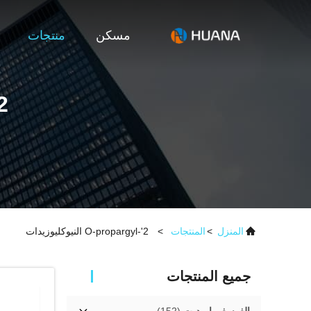
مسكن
منتجات
2'-O-PROPARGYL الني
المنزل
>
المنتجات
>
2'-O-propargyl النيوكليوزيدات
جميع المنتجات