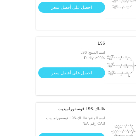
احصل على أفضل سعر
L96
اسم المنتج: L96
Purity: >99%
احصل على أفضل سعر
غالناك-L96 فوسفوراميديت
اسم المنتج: غالناك-L96 فوسفوراميديت
CAS رقم: N/A