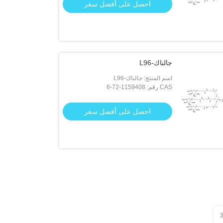
احصل على أفضل سعر
جالناك-L96
اسم المنتج: جالناك-L96
CAS رقم: 1159408-72-6
احصل على أفضل سعر