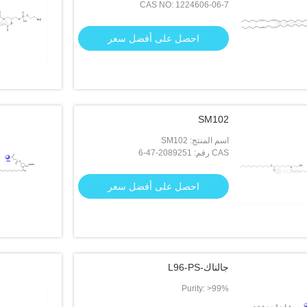
CAS NO: 1224606-06-7
احصل على أفضل سعر
SM102
اسم المنتج: SM102
CAS رقم: 2089251-47-6
احصل على أفضل سعر
جالناك-L96-PS
Purity: >99%