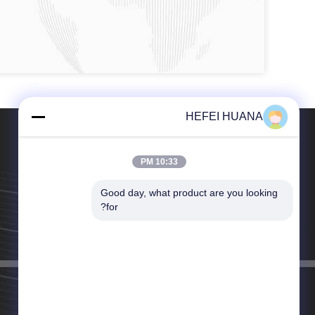
HEFEI HUANA
10:33 PM
Good day, what product are you looking 
الهاتف：86-157-5542-6646
for?
البريد الإلكتروني：sales@huanaok.com.cn