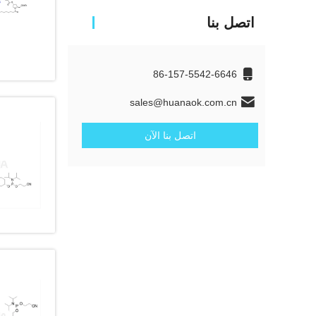
اتصل بنا
86-157-5542-6646
sales@huanaok.com.cn
اتصل بنا الآن